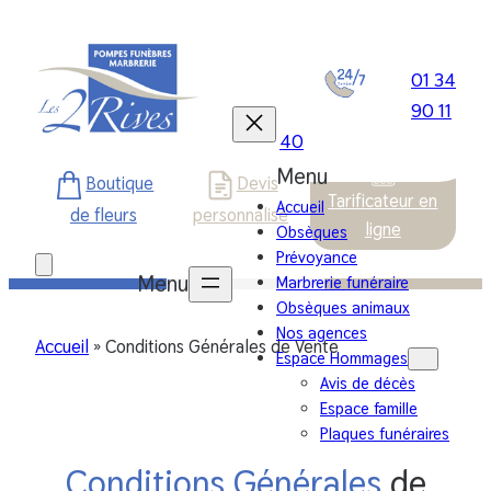
Aller
au
contenu
01 34
90 11
40
Boutique
Devis
Tarificateur en
Accueil
de fleurs
personnalisé
ligne
Obsèques
Prévoyance
Marbrerie funéraire
Obsèques animaux
Nos agences
Accueil
»
Conditions Générales de Vente
Espace Hommages
Avis de décès
Espace famille
Plaques funéraires
Conditions Générales
de