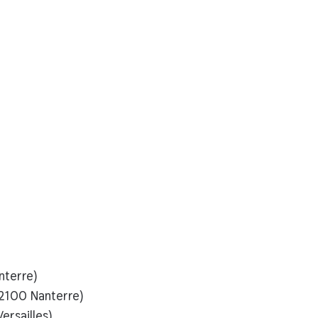
nterre)
92100 Nanterre)
ersailles)