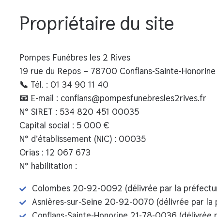
Propriétaire du site
Pompes Funèbres les 2 Rives
19 rue du Repos – 78700 Conflans-Sainte-Honorine
📞
Tél. :
01 34 90 11 40
📧
E-mail :
conflans@pompesfunebresles2rives.fr
N° SIRET :
534 820 451 00035
Capital social :
5 000 €
N° d’établissement (NIC) :
00035
Orias
: 12 067 673
N° habilitation
:
Colombes 20-92-0092 (délivrée par la préfectur
Asnières-sur-Seine 20-92-0070 (délivrée par la 
Conflans-Sainte-Honorine 21-78-0036 (délivrée p