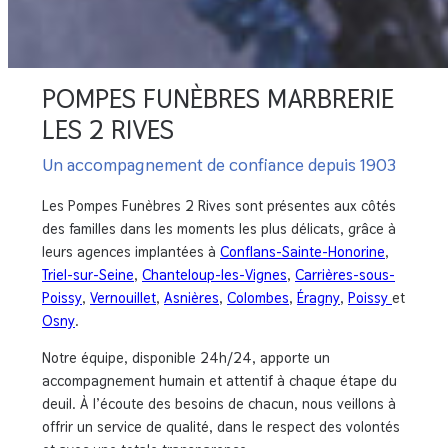
POMPES FUNÈBRES MARBRERIE
LES 2 RIVES
Un accompagnement de confiance depuis 1903
Les Pompes Funèbres 2 Rives sont présentes aux côtés
des familles dans les moments les plus délicats, grâce à
leurs agences implantées à
Conflans-Sainte-Honorine
,
Triel-sur-Seine
,
Chanteloup-les-Vignes
,
Carrières-sous-
Poissy
,
Vernouillet
,
Asnières
,
Colombes
,
Éragny
,
Poissy
et
Osny
.
Notre équipe, disponible 24h/24, apporte un
accompagnement humain et attentif à chaque étape du
deuil. À l’écoute des besoins de chacun, nous veillons à
offrir un service de qualité, dans le respect des volontés