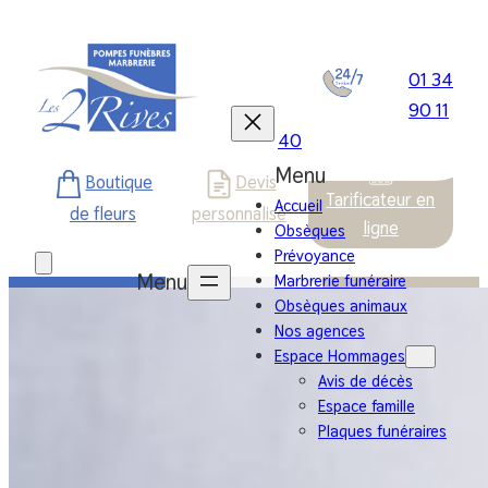
Aller
au
contenu
01 34
90 11
40
Boutique
Devis
Tarificateur en
Accueil
de fleurs
personnalisé
ligne
Obsèques
Prévoyance
Marbrerie funéraire
Obsèques animaux
Nos agences
Espace Hommages
Avis de décès
Espace famille
Plaques funéraires